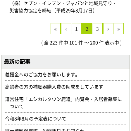
（株）セブン‐イレブン・ジャパンと地域見守り・
災害協力協定を締結（平成29年8月17日）
1
2
3
( 全 223 件中 101 件 ～ 200 件 表示中 )
最新の記事
義援金へのご協力をお願いします。
高齢者の方の補聴器購入費の助成をしています
道営住宅「エシカルタウン鹿追」内覧会・入居者募集に
ついて
令和8年8月の予定表について
郷土資料保存館一般開放日のお知らせ