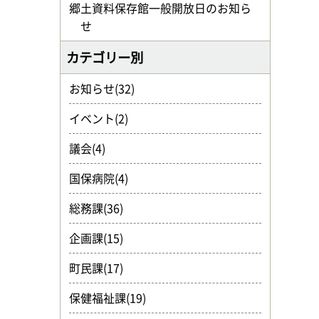
郷土資料保存館一般開放日のお知ら
せ
カテゴリー別
お知らせ(32)
イベント(2)
議会(4)
国保病院(4)
総務課(36)
企画課(15)
町民課(17)
保健福祉課(19)