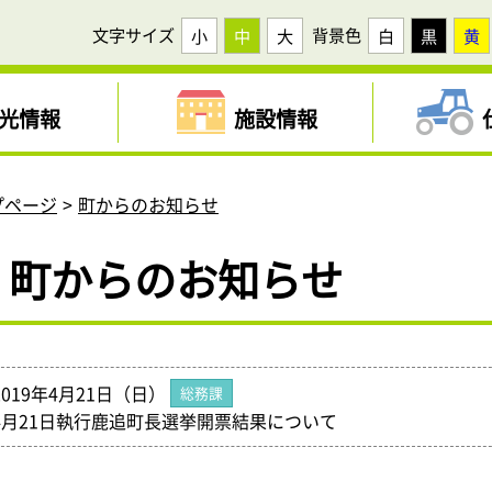
文字サイズ
背景色
小
中
大
白
黒
黄
光情報
施設情報
プページ
町からのお知らせ
町からのお知らせ
2019年4月21日（日）
総務課
4月21日執行鹿追町長選挙開票結果について