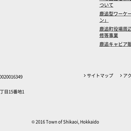
ついて
鹿追型ワーケ
ン」
鹿追町役場周辺
修等事業
鹿追キャビア
サイトマップ
ア
020016349
丁目15番地1
© 2016 Town of Shikaoi, Hokkaido