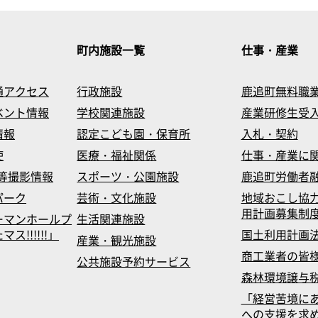
町内施設一覧
仕事・産業
通アクセス
行政施設
鹿追町無料職
ベント情報
学校関連施設
産業研修生受
情報
認定こども園・保育所
入札・契約
使
医療・福祉関係
仕事・産業に
等撮影情報
スポーツ・公園施設
鹿追町労働者
パーク
芸術・文化施設
地域おこし協
用計画募集制
ーマンホールプ
生活関連施設
!!!!!!」
国土利用計画
産業・観光施設
商工業者の皆
公共施設予約サービス
森林環境譲与
「経営苦境に
への支援を求