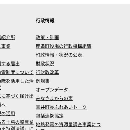
行政情報
業紹介所
政策・計画
入事業
鹿追町役場の行政機構組織
町政情報・状況の公表
関する届出
財政状況
融資制度について
行財政改革
力隊を活用した活
例規集
度
オープンデータ
法に基づく届け出
みなさまからの声
様へ
喜井町長ふれあいトーク
税の活用
包括連携協定
ある十勝の酪農業
地熱発電の資源量調査事業につ
める特別決議」に