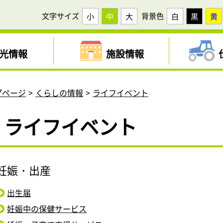
文字サイズ
背景色
小
中
大
白
黒
黄
光情報
施設情報
プページ
くらしの情報
ライフイベント
ライフイベント
妊娠・出産
出生届
妊娠中の保健サービス