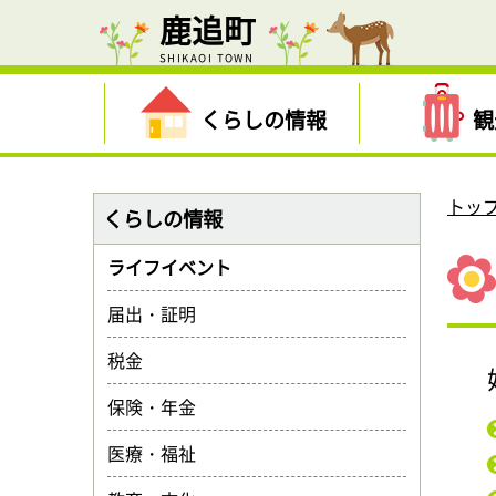
鹿追町
SHIKAOI TOWN
くらしの情報
観
トッ
くらしの情報
ライフイベント
届出・証明
税金
保険・年金
医療・福祉