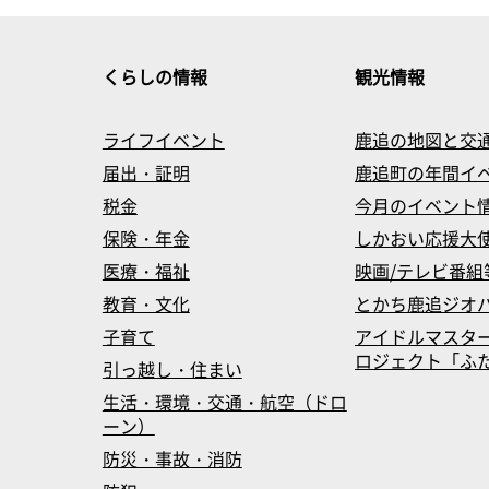
くらしの情報
観光情報
ライフイベント
鹿追の地図と交
届出・証明
鹿追町の年間イ
税金
今月のイベント
保険・年金
しかおい応援大
医療・福祉
映画/テレビ番組
教育・文化
とかち鹿追ジオ
子育て
アイドルマスタ
ロジェクト「ふたマス
引っ越し・住まい
生活・環境・交通・航空（ドロ
ーン）
防災・事故・消防