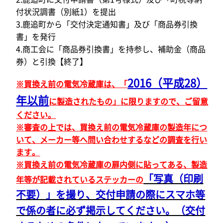
付状況調書（別紙1）を提出
3.鹿追町から「交付決定通知書」及び「商品券引換
書」を発行
4.商工会に「商品券引換書」を持参し、補助金（商品
券）と引換【終了】
2016（平成28）
※買換え前の電気冷蔵庫は、「
年以前
に製造されたもの」に限りますので、ご留意
ください。
※審査の上では、買換え前の電気冷蔵庫の製造年につ
いて、メーカー等へ問い合わせするなどの調査を行い
ます。
※買換え前の電気冷蔵庫の扉内側に貼ってある、製造
「写真（印刷
年等が記載されているステッカーの
不要）」を撮り、交付申請の際にスマホ等
で係の者に必ず掲示してください。（交付