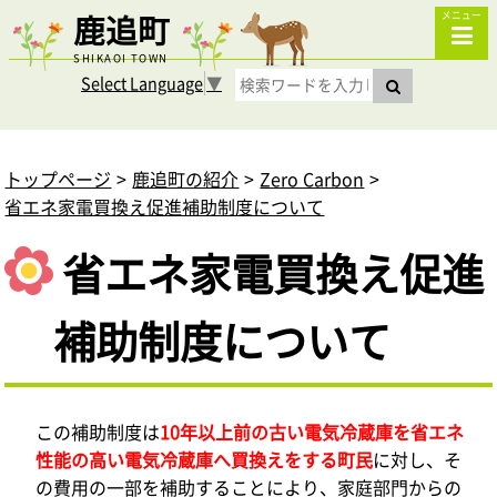
鹿追町
メニュー
SHIKAOI TOWN
Select Language
▼
トップページ
鹿追町の紹介
Zero Carbon
省エネ家電買換え促進補助制度について
省エネ家電買換え促進
補助制度について
この補助制度は
10年以上前の古い電気冷蔵庫を省エネ
性能の高い電気冷蔵庫へ買換えをする町民
に対し、そ
の費用の一部を補助することにより、家庭部門からの