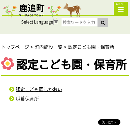
鹿追町
メニュー
SHIKAOI TOWN
Select Language
▼
トップページ
町内施設一覧
認定こども園・保育所
認定こども園・保育所
認定こども園しかおい
瓜幕保育所