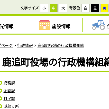
文字サイズ
背景色
小
中
大
白
黒
黄
光情報
施設情報
プページ
行政情報
鹿追町役場の行政機構組織
鹿追町役場の行政機構組
総務課
企画課
町民課
瓜幕支所