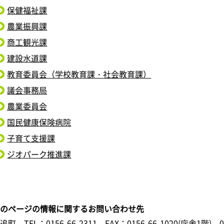
保健福祉課
農業振興課
商工観光課
建設水道課
教育委員会（学校教育課・社会教育課）
議会事務局
農業委員会
国民健康保険病院
子育て支援課
ジオパーク推進課
このページの情報に関するお問い合わせ先
鹿追町
TEL：0156-66-2311
FAX：0156-66-1020(庁舎1階) 0