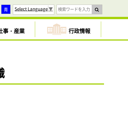
Select Language
▼
青
仕事・産業
行政情報
織