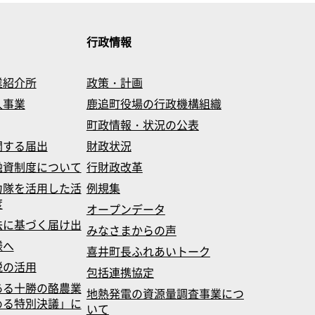
行政情報
業紹介所
政策・計画
入事業
鹿追町役場の行政機構組織
町政情報・状況の公表
関する届出
財政状況
融資制度について
行財政改革
力隊を活用した活
例規集
度
オープンデータ
法に基づく届け出
みなさまからの声
様へ
喜井町長ふれあいトーク
税の活用
包括連携協定
ある十勝の酪農業
地熱発電の資源量調査事業につ
める特別決議」に
いて