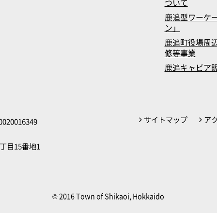
ついて
鹿追型ワーケ
ン」
鹿追町役場周辺
修等事業
鹿追キャビア
サイトマップ
ア
020016349
丁目15番地1
© 2016 Town of Shikaoi, Hokkaido