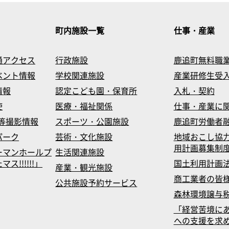
町内施設一覧
仕事・産業
通アクセス
行政施設
鹿追町無料職
ベント情報
学校関連施設
産業研修生受
情報
認定こども園・保育所
入札・契約
使
医療・福祉関係
仕事・産業に
等撮影情報
スポーツ・公園施設
鹿追町労働者
パーク
芸術・文化施設
地域おこし協
用計画募集制
ーマンホールプ
生活関連施設
!!!!!!」
国土利用計画
産業・観光施設
商工業者の皆
公共施設予約サービス
森林環境譲与
「経営苦境に
への支援を求