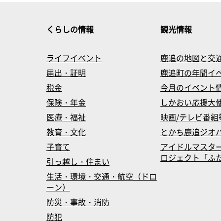
くらしの情報
観光情報
ライフイベント
鹿追の地図と交
届出・証明
鹿追町の年間イ
税金
今月のイベント
保険・年金
しかおい応援大
医療・福祉
映画/テレビ番組
教育・文化
とかち鹿追ジオ
子育て
アイドルマスタ
ロジェクト「ふたマス
引っ越し・住まい
生活・環境・交通・航空（ドロ
ーン）
防災・事故・消防
防犯