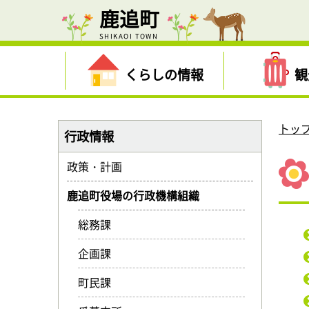
鹿追町
SHIKAOI TOWN
くらしの情報
観
トッ
行政情報
政策・計画
鹿追町役場の行政機構組織
総務課
企画課
町民課