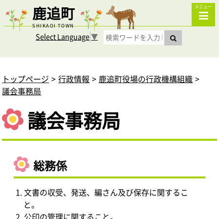
鹿追町
メニュー
SHIKAOI TOWN
Select Language
▼
トップページ
行政情報
鹿追町役場の行政機構組織
議会事務局
議会事務局
総務係
文書の収受、発送、編さん及び保存に関するこ
と。
公印の管理に関すること。