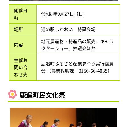
開催日
令和8年9月27日（日）
時
場所
道の駅しかおい 特設会場
地元農産物・特産品の販売、キャラ
内容
クターショー、抽選会ほか
主催お
鹿追町ふるさと産業まつり実行委員
問い合
会 （農業振興課 0156-66-4035）
わせ先
鹿追町民文化祭