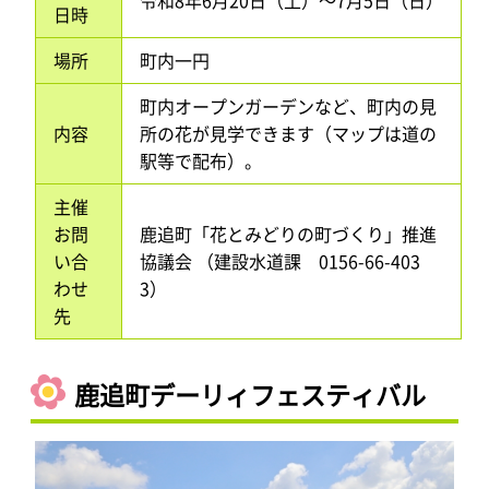
日時
場所
町内一円
町内オープンガーデンなど、町内の見
内容
所の花が見学できます（マップは道の
駅等で配布）。
主催
お問
鹿追町「花とみどりの町づくり」推進
い合
協議会 （建設水道課 0156-66-403
わせ
3）
先
鹿追町デーリィフェスティバル