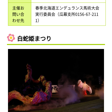
主催お
春季北海道エンデュランス馬術大会
問い合
実行委員会（瓜幕支所0156-67-211
わせ先
1）
白蛇姫まつり