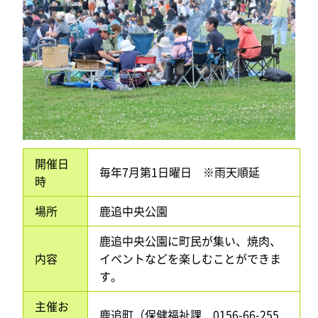
開催日
毎年7月第1日曜日 ※雨天順延
時
場所
鹿追中央公園
鹿追中央公園に町民が集い、焼肉、
内容
イベントなどを楽しむことができま
す。
主催お
鹿追町（保健福祉課 0156-66-255