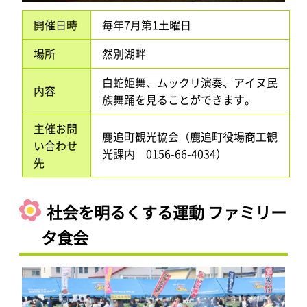
開催日時
毎年7月第1土曜日
場所
然別湖畔
白蛇姫舞、ムックリ演奏、アイヌ民
内容
族舞踊を見ることができます。
主催お問
鹿追町観光協会（鹿追町役場商工観
い合わせ
光課内 0156-66-4034）
先
社会を明るくする運動 ファミリー
タ食会