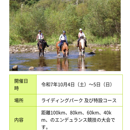
開催日
令和7年10月4日（土）～5日（日）
時
場所
ライディングパーク 及び特設コース
距離100km、80km、60km、40k
内容
m、のエンデュランス競技の大会で
す。