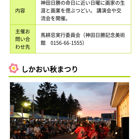
神田日勝の命日に近い日曜に画家の生
内容
涯と画業を偲ぶつどい。 講演会や交
流会を開催。
主催お
馬耕忌実行委員会（神田日勝記念美術
問い合
館 0156-66-1555）
わせ先
しかおい秋まつり