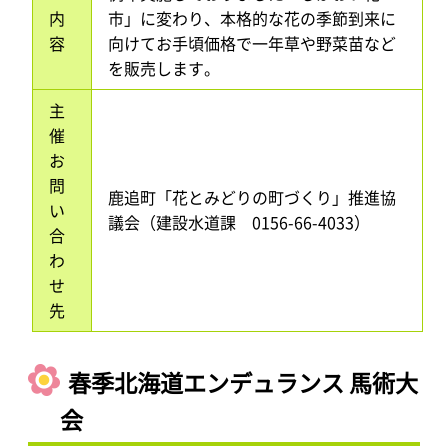
内
市」に変わり、本格的な花の季節到来に
容
向けてお手頃価格で一年草や野菜苗など
を販売します。
主
催
お
問
鹿追町「花とみどりの町づくり」推進協
い
議会（建設水道課 0156-66-4033）
合
わ
せ
先
春季北海道エンデュランス 馬術大
会