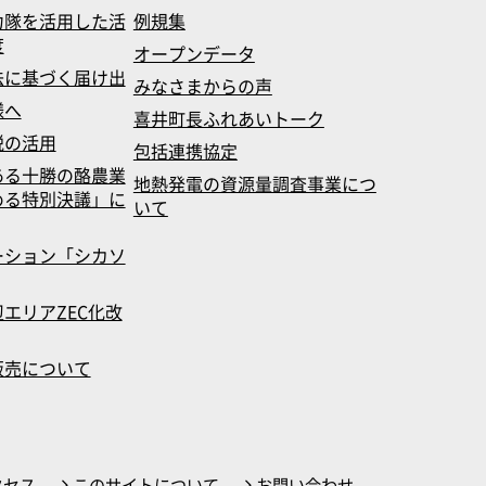
力隊を活用した活
例規集
度
オープンデータ
法に基づく届け出
みなさまからの声
様へ
喜井町長ふれあいトーク
税の活用
包括連携協定
ある十勝の酪農業
地熱発電の資源量調査事業につ
める特別決議」に
いて
ーション「シカソ
エリアZEC化改
販売について
クセス
このサイトについて
お問い合わせ