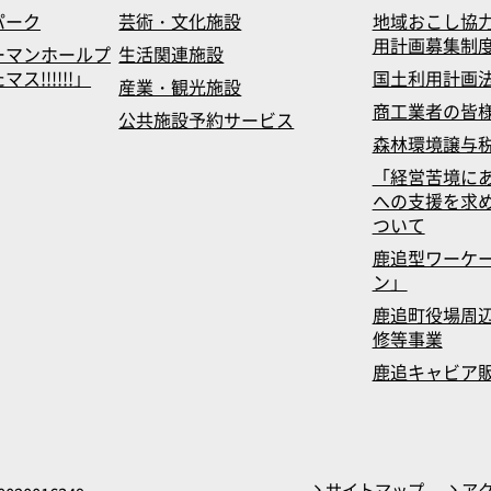
パーク
芸術・文化施設
地域おこし協
用計画募集制
ーマンホールプ
生活関連施設
!!!!!!」
国土利用計画
産業・観光施設
商工業者の皆
公共施設予約サービス
森林環境譲与
「経営苦境に
への支援を求
ついて
鹿追型ワーケ
ン」
鹿追町役場周辺
修等事業
鹿追キャビア
サイトマップ
ア