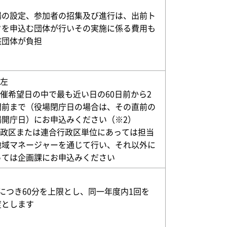
場の設定、参加者の招集及び進行は、出前ト
クを申込む団体が行いその実施に係る費用も
該団体が負担
同左
開催希望日の中で最も近い日の60日前から2
間前まで（役場閉庁日の場合は、その直前の
場開庁日）にお申込みください（※2）
.行政区または連合行政区単位にあっては担当
地域マネージャーを通じて行い、それ以外に
っては企画課にお申込みください
回につき60分を上限とし、同一年度内1回を
度とします