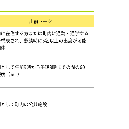
出前トーク
内に在住する方または町内に通勤・通学する
で構成され、懇談時に5名以上の出席が可能
団体
則として午前9時から午後9時までの間の60
程度（※1）
則として町内の公共施設