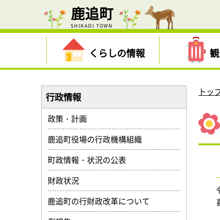
鹿追町
SHIKAOI TOWN
くらしの情報
観
トッ
行政情報
政策・計画
鹿追町役場の行政機構組織
町政情報・状況の公表
財政状況
鹿追町の行財政改革について