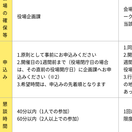
場
会
の
役場企画課
ー
確
当
保
等
1.
1.原則として事前にお申込みください
2.
申
2.開催日の1週間前まで（役場閉庁日の場合
週
込
は、その直前の役場開庁日）に企画課へお申
役
み
込みください（※2）
3
3.希望時間は、申込みの先着順となります
の
あ
懇
談
40分以内（1人での参加）
1
時
60分以内（2人以上での参加）
限
間