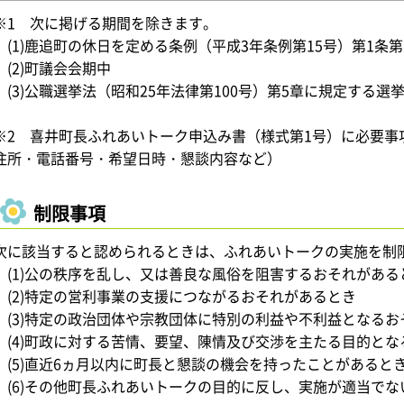
※1 次に掲げる期間を除きます。
(1)鹿追町の休日を定める条例（平成3年条例第15号）第1条
(2)町議会会期中
(3)公職選挙法（昭和25年法律第100号）第5章に規定する選
※2 喜井町長ふれあいトーク申込み書（様式第1号）に必要
住所・電話番号・希望日時・懇談内容など）
制限事項
次に該当すると認められるときは、ふれあいトークの実施を制
(1)公の秩序を乱し、又は善良な風俗を阻害するおそれがある
(2)特定の営利事業の支援につながるおそれがあるとき
(3)特定の政治団体や宗教団体に特別の利益や不利益となるお
(4)町政に対する苦情、要望、陳情及び交渉を主たる目的とな
(5)直近6ヵ月以内に町長と懇談の機会を持ったことがあると
(6)その他町長ふれあいトークの目的に反し、実施が適当でな