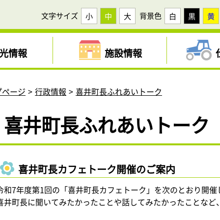
文字サイズ
背景色
小
中
大
白
黒
黄
光情報
施設情報
プページ
行政情報
喜井町長ふれあいトーク
喜井町長ふれあいトーク
喜井町長カフェトーク開催のご案内
令和7年度第1回の「喜井町長カフェトーク」を次のとおり開催
喜井町長に聞いてみたかったことや話してみたかったことなど