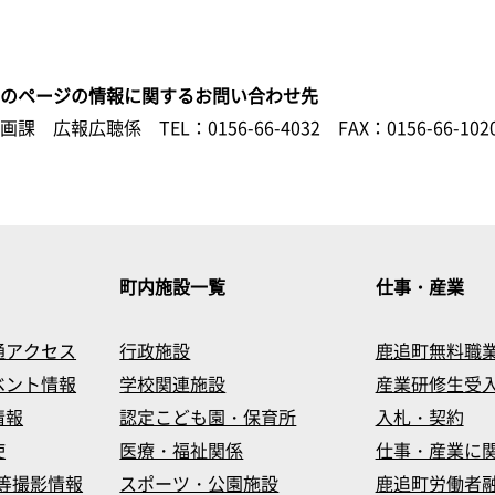
このページの情報に関するお問い合わせ先
企画課 広報広聴係
TEL：0156-66-4032
FAX：0156-66-102
町内施設一覧
仕事・産業
通アクセス
行政施設
鹿追町無料職
ベント情報
学校関連施設
産業研修生受
情報
認定こども園・保育所
入札・契約
使
医療・福祉関係
仕事・産業に
等撮影情報
スポーツ・公園施設
鹿追町労働者