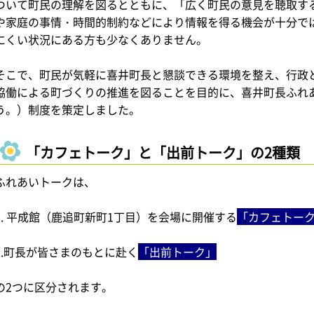
ついて町民の理解を図るとともに、「広く町民の意見を聴取す
や家庭の事情・時間的制約などにより情報を得る機会が十分で
にくい状況にある方も少なくありません。
そこで、町民が気軽に喜井町長と懇談できる環境を整え、行政
協働による町づくりの推進を図ることを目的に、喜井町長ふれ
う。）制度を策定しました。
「カフェトーク」と「出前トーク」の2種類
ふれあいトークは、
平成館（鹿追町新町1丁目）を会場に開催する
「カフェトー
2.町長が皆さまのもとに赴く
「出前トーク」
の2つに区分されます。