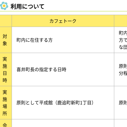
利用について
カフェトーク
町
対
町内に在住する方
方
象
な
実
施
原
喜井町長の指定する日時
日
分
時
実
施
原則として平成館（鹿追町新町1丁目）
原
場
所
会