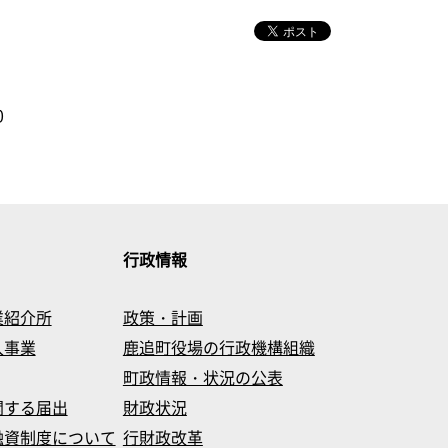
0
行政情報
業紹介所
政策・計画
入事業
鹿追町役場の行政機構組織
町政情報・状況の公表
関する届出
財政状況
融資制度について
行財政改革