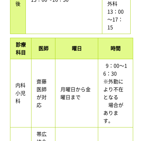
後
外科
13：00
～17：
15
診療
医師
曜日
時間
科目
9：00～1
6：30
齋藤
※外勤に
内科
医師
月曜日から金
より不在
小児
が対
曜日まで
となる
科
応
場合が
ありま
す。
帯広