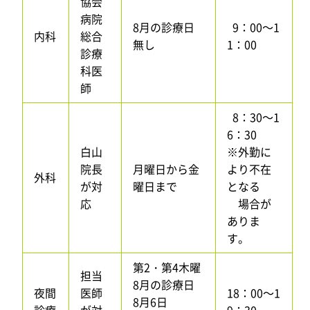
協会
病院
8月の診療日
9：00～1
内科
総合
無し
1：00
診療
科医
師
8：30～1
6：30
白山
※外勤に
院長
月曜日から金
より不在
外科
が対
曜日まで
となる
応
場合が
ありま
す。
第2・第4木曜
担当
8月の診療日
夜間
医師
18：00～1
8月6日
診療
が対
9：30