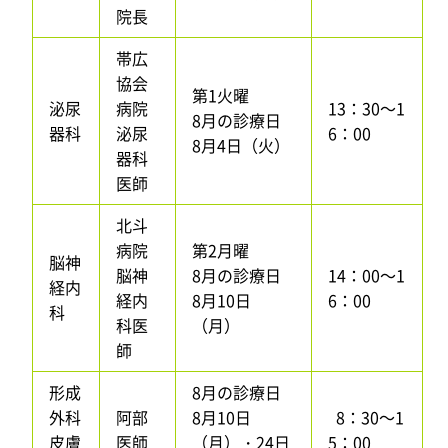
院長
帯広
協会
第1火曜
泌尿
病院
13：30～1
8月の診療日
器科
泌尿
6：00
8月4日（火）
器科
医師
北斗
病院
第2月曜
脳神
脳神
8月の診療日
14：00～1
経内
経内
8月10日
6：00
科
科医
（月）
師
形成
8月の診療日
外科
阿部
8月10日
8：30～1
皮膚
医師
（月）・24日
5：00