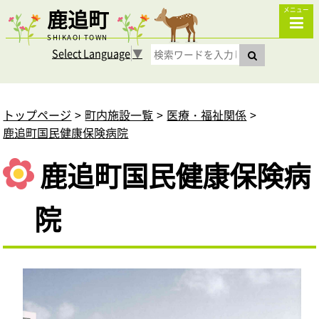
鹿追町
メニュー
SHIKAOI TOWN
Select Language
▼
トップページ
町内施設一覧
医療・福祉関係
鹿追町国民健康保険病院
鹿追町国民健康保険病
院