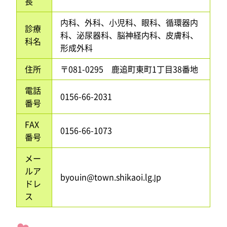
長
内科、外科、小児科、眼科、循環器内
診療
科、泌尿器科、脳神経内科、皮膚科、
科名
形成外科
住所
〒081-0295 鹿追町東町1丁目38番地
電話
0156-66-2031
番号
FAX
0156-66-1073
番号
メー
ルア
byouin@town.shikaoi.lg.jp
ドレ
ス