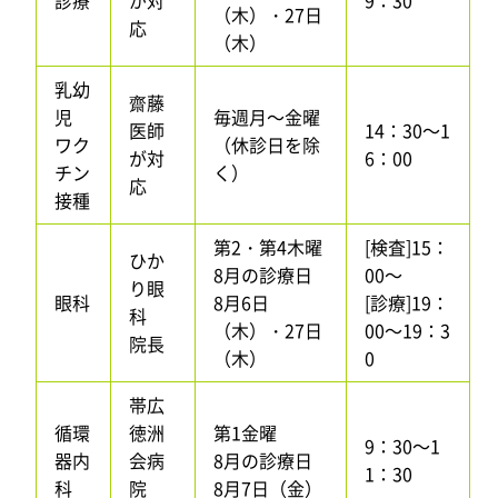
（木）・27日
応
（木）
乳幼
齋藤
児
毎週月～金曜
医師
14：30～1
ワク
（休診日を除
が対
6：00
チン
く）
応
接種
第2・第4木曜
[検査]15：
ひか
8月の診療日
00～
り眼
眼科
8月6日
[診療]19：
科
（木）・27日
00～19：3
院長
（木）
0
帯広
循環
徳洲
第1金曜
9：30～1
器内
会病
8月の診療日
1：30
科
院
8月7日（金）