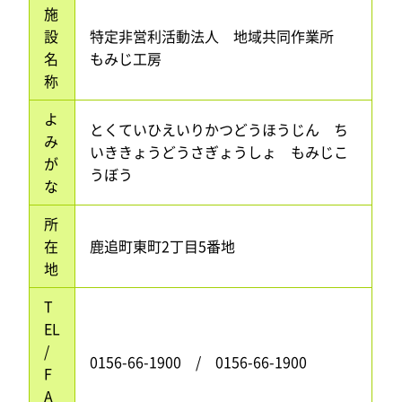
施
設
特定非営利活動法人 地域共同作業所
名
もみじ工房
称
よ
とくていひえいりかつどうほうじん ち
み
いききょうどうさぎょうしょ もみじこ
が
うぼう
な
所
在
鹿追町東町2丁目5番地
地
T
EL
/
0156-66-1900 / 0156-66-1900
F
A