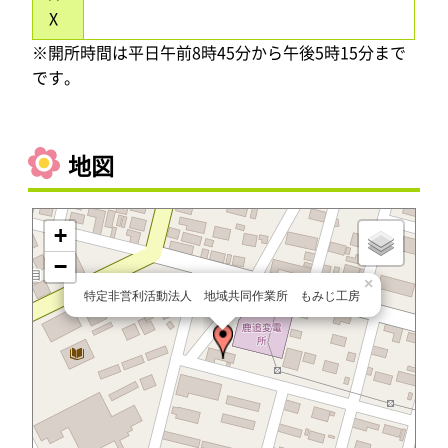
X
※開所時間は平日午前8時45分から午後5時15分まで
です。
地図
+
−
×
特定非営利活動法人 地域共同作業所 もみじ工房