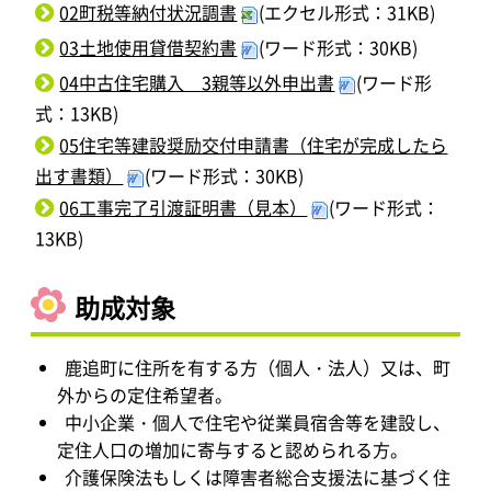
02町税等納付状況調書
(エクセル形式：31KB)
03土地使用貸借契約書
(ワード形式：30KB)
04中古住宅購入 3親等以外申出書
(ワード形
式：13KB)
05住宅等建設奨励交付申請書（住宅が完成したら
出す書類）
(ワード形式：30KB)
06工事完了引渡証明書（見本）
(ワード形式：
13KB)
助成対象
鹿追町に住所を有する方（個人・法人）又は、町
外からの定住希望者。
中小企業・個人で住宅や従業員宿舎等を建設し、
定住人口の増加に寄与すると認められる方。
介護保険法もしくは障害者総合支援法に基づく住