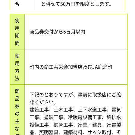
合
と併せて50万円を限度とします。
使
用
商品券交付から6ヵ月以内
期
間
使
用
町内の商工共栄会加盟店及びJA鹿追町
方
法
商
下記のとおりですが、事前に取扱店にご確
品
認ください。
券
建設工事、土木工事、上下水道工事、電気
の
工事、塗装工事、冷暖房設備工事、給排水
主
設備工事、鉄骨工事、家具・建具、家電製
な
品、照明器具、建築材料、サッシ取付、そ