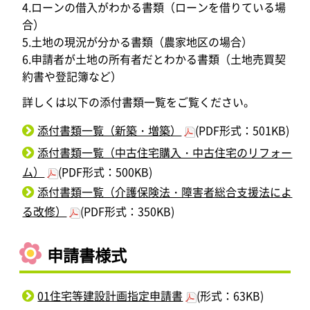
4.ローンの借入がわかる書類（ローンを借りている場
合）
5.土地の現況が分かる書類（農家地区の場合）
6.申請者が土地の所有者だとわかる書類（土地売買契
約書や登記簿など）
詳しくは以下の添付書類一覧をご覧ください。
添付書類一覧（新築・増築）
(PDF形式：501KB)
添付書類一覧（中古住宅購入・中古住宅のリフォー
ム）
(PDF形式：500KB)
添付書類一覧（介護保険法・障害者総合支援法によ
る改修）
(PDF形式：350KB)
申請書様式
01住宅等建設計画指定申請書
(形式：63KB)