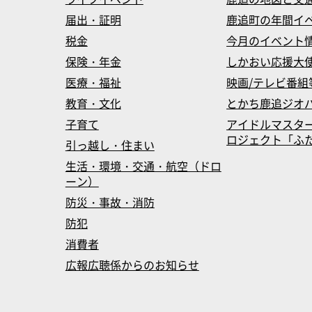
届出・証明
鹿追町の年間イ
税金
今月のイベント
保険・年金
しかおい応援大
医療・福祉
映画/テレビ番組
教育・文化
とかち鹿追ジオ
子育て
アイドルマスタ
ロジェクト「ふたマス
引っ越し・住まい
生活・環境・交通・航空（ドロ
ーン）
防災・事故・消防
防犯
消費者
広報広聴係からのお知らせ