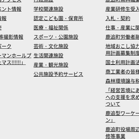
ベント情報
学校関連施設
産業研修生受
情報
認定こども園・保育所
入札・契約
使
医療・福祉関係
仕事・産業に
等撮影情報
スポーツ・公園施設
鹿追町労働者
パーク
芸術・文化施設
地域おこし協
用計画募集制
ーマンホールプ
生活関連施設
!!!!!!」
国土利用計画
産業・観光施設
商工業者の皆
公共施設予約サービス
森林環境譲与
「経営苦境に
への支援を求
ついて
鹿追型ワーケ
ン」
鹿追町役場周辺
修等事業