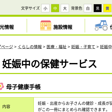
文字サイズ
背景色
小
中
大
白
黒
黄
光情報
施設情報
プページ
くらしの情報
医療・福祉
妊娠・子育て
妊娠
妊娠中の保健サービス
母子健康手帳
妊娠・出産からお子さんの健診・成長が
内容
がこの一冊にまとめられ確認できます。