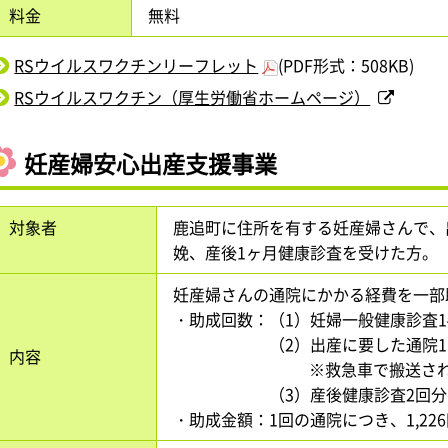
料金
無料
RSウイルスワクチンリーフレット
(PDF形式：508KB)
RSウイルスワクチン（厚生労働省ホームページ）
妊産婦安心出産支援事業
対象者
鹿追町に住所を有する妊産婦さんで、
娩、産後1ヶ月健康診査を受けた方。
妊産婦さんの通院にかかる経費を一部
・助成回数：（1）妊婦一般健康診査1
（2）出産に要した通院1回
内容
※救急車で搬送された場
（3）産後健康診査2回分を
・助成金額：1回の通院につき、1,22