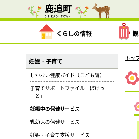
鹿追町
SHIKAOI TOWN
くらしの情報
観
トッ
妊娠・子育て
しかおい健康ガイド（こども編）
子育てサポートファイル「ぽけっ
と」
妊娠中の保健サービス
乳幼児の保健サービス
妊娠・子育て支援サービス