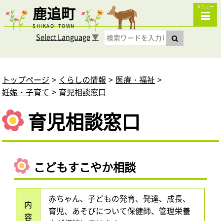
鹿追町
メニュー
SHIKAOI TOWN
Select Language
▼
トップページ
くらしの情報
医療・福祉
妊娠・子育て
育児相談窓口
育児相談窓口
こどもすこやか相談
赤ちゃん、子どもの発育、発達、成長、
内
育児、あそびについて保健師、管理栄養
容