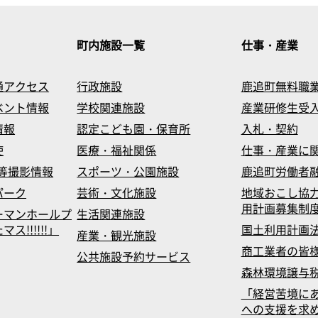
町内施設一覧
仕事・産業
通アクセス
行政施設
鹿追町無料職
ベント情報
学校関連施設
産業研修生受
情報
認定こども園・保育所
入札・契約
使
医療・福祉関係
仕事・産業に
等撮影情報
スポーツ・公園施設
鹿追町労働者
パーク
芸術・文化施設
地域おこし協
用計画募集制
ーマンホールプ
生活関連施設
!!!!!!」
国土利用計画
産業・観光施設
商工業者の皆
公共施設予約サービス
森林環境譲与
「経営苦境に
への支援を求