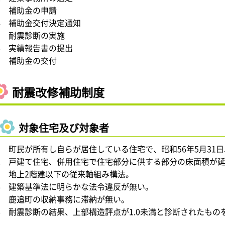
3 補助金の申請
4 補助金交付決定通知
5 耐震診断の実施
6 実績報告書の提出
7 補助金の交付
耐震改修補助制度
対象住宅及び対象者
1 町民が所有し自らが居住している住宅で、昭和56年5月31
2 戸建て住宅、併用住宅で住宅部分に供する部分の床面積が延
3 地上2階建以下の従来軸組み構法。
4 建築基準法に明らかな法令違反が無い。
5 鹿追町の収納事務に滞納が無い。
6 耐震診断の結果、上部構造評点が1.0未満と診断されたものを