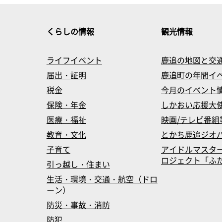
くらしの情報
観光情報
ライフイベント
鹿追の地図と交
届出・証明
鹿追町の年間イ
税金
今月のイベント
保険・年金
しかおい応援大
医療・福祉
映画/テレビ番組
教育・文化
とかち鹿追ジオ
子育て
アイドルマスタ
ロジェクト「ふたマス
引っ越し・住まい
生活・環境・交通・航空（ドロ
ーン）
防災・事故・消防
防犯