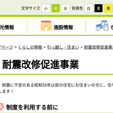
文字サイズ
背景色
小
中
大
白
黒
黄
光情報
施設情報
プページ
くらしの情報
引っ越し・住まい
耐震改修促進事
耐震改修促進事業
耐震に不安のある昭和56年以前の住宅にお住まいの方に、住
します！
制度を利用する前に