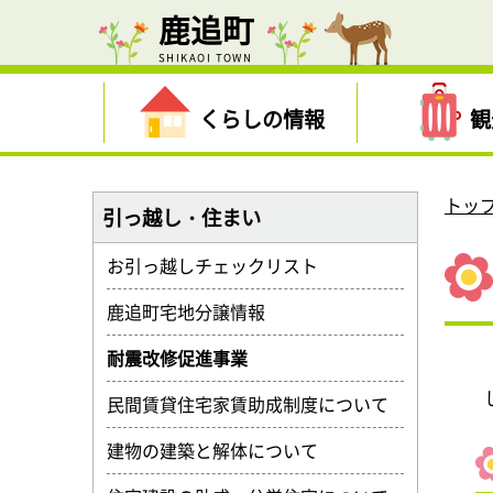
鹿追町
SHIKAOI TOWN
くらしの情報
観
トッ
引っ越し・住まい
お引っ越しチェックリスト
鹿追町宅地分譲情報
耐震改修促進事業
民間賃貸住宅家賃助成制度について
建物の建築と解体について