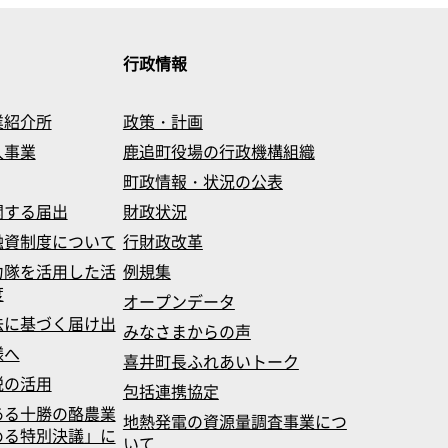
行政情報
業紹介所
政策・計画
入事業
鹿追町役場の行政機構組織
町政情報・状況の公表
関する届出
財政状況
融資制度について
行財政改革
力隊を活用した活
例規集
度
オープンデータ
法に基づく届け出
みなさまからの声
様へ
喜井町長ふれあいトーク
税の活用
包括連携協定
ある十勝の酪農業
地熱発電の資源量調査事業につ
める特別決議」に
いて