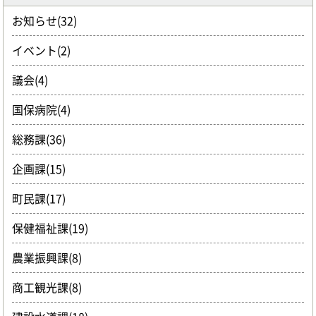
お知らせ(32)
イベント(2)
議会(4)
国保病院(4)
総務課(36)
企画課(15)
町民課(17)
保健福祉課(19)
農業振興課(8)
商工観光課(8)