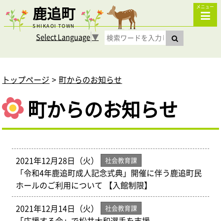
鹿追町
メニュー
SHIKAOI TOWN
Select Language
▼
トップページ
町からのお知らせ
町からのお知らせ
2021年12月28日（火）
社会教育課
「令和4年鹿追町成人記念式典」開催に伴う鹿追町民
ホールのご利用について 【入館制限】
2021年12月14日（火）
社会教育課
「応援する会」で松井大和選手を支援