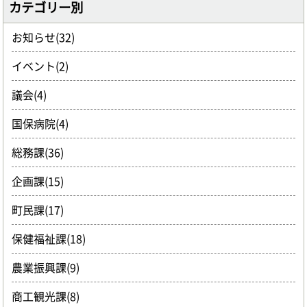
カテゴリー別
お知らせ(32)
イベント(2)
議会(4)
国保病院(4)
総務課(36)
企画課(15)
町民課(17)
保健福祉課(18)
農業振興課(9)
商工観光課(8)