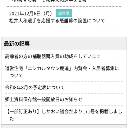
2021年12月6日（月）
総務課
松井大和選手を応援する懸垂幕の設置について
最新の記事
高齢者の方の補聴器購入費の助成をしています
道営住宅「エシカルタウン鹿追」内覧会・入居者募集に
ついて
令和8年8月の予定表について
郷土資料保存館一般開放日のお知らせ
【一部訂正あり】しかおい議会だより171号を掲載しまし
た