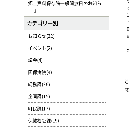
郷土資料保存館一般開放日のお知ら
せ
カテゴリー別
お知らせ(32)
イベント(2)
議会(4)
国保病院(4)
総務課(36)
企画課(15)
町民課(17)
保健福祉課(19)