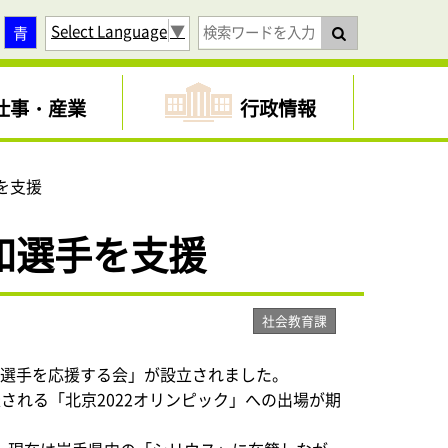
Select Language
▼
青
仕事・産業
行政情報
を支援
和選手を支援
社会教育課
出場選手を応援する会」が設立されました。
される「北京2022オリンピック」への出場が期