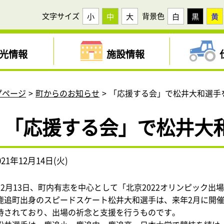
文字サイズ
背景色
小
中
大
白
黒
黄
光情報
施設情報
プページ
町からのお知らせ
「応援する会」で松井大和選手
「応援する会」で松井大
021年12月14日(火)
12月13日、町内有志を中心として「北京2022オリンピック
鹿追町出身のスピードスケート松井大和選手は、来年2月に開催
待されており、出場の祈念と支援を行うものです。