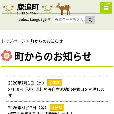
鹿追町
メニュー
SHIKAOI TOWN
Select Language
▼
トップページ
町からのお知らせ
町からのお知らせ
2026年7月1日（水）
企画課
8月18日（火）運転免許自主返納出張窓口を開設しま
す
2026年6月12日（金）
企画課
保育園留学の受入れを開始します！