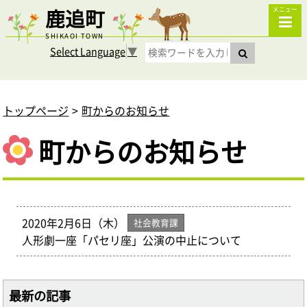
鹿追町
メニュー
SHIKAOI TOWN
Select Language
▼
トップページ
町からのお知らせ
町からのお知らせ
2020年2月6日（木）
社会教育課
人形劇一座「パセリ座」公演の中止について
最新の記事