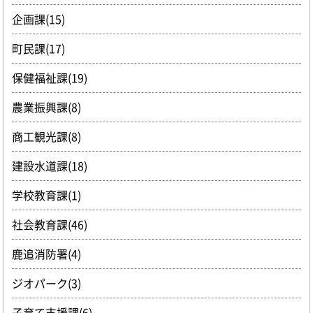
企画課(15)
町民課(17)
保健福祉課(19)
農業振興課(8)
商工観光課(8)
建設水道課(18)
学校教育課(1)
社会教育課(46)
鹿追消防署(4)
ジオパーク(3)
子育て支援課(6)