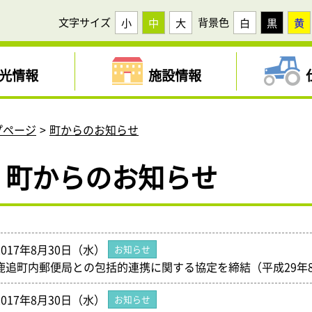
文字サイズ
背景色
小
中
大
白
黒
黄
光情報
施設情報
プページ
町からのお知らせ
町からのお知らせ
2017年8月30日（水）
お知らせ
鹿追町内郵便局との包括的連携に関する協定を締結（平成29年8
2017年8月30日（水）
お知らせ