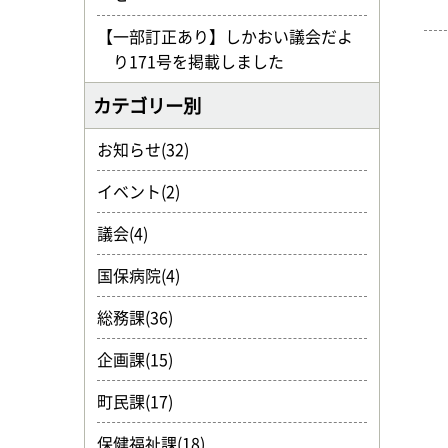
【一部訂正あり】しかおい議会だよ
り171号を掲載しました
カテゴリー別
お知らせ(32)
イベント(2)
議会(4)
国保病院(4)
総務課(36)
企画課(15)
町民課(17)
保健福祉課(18)