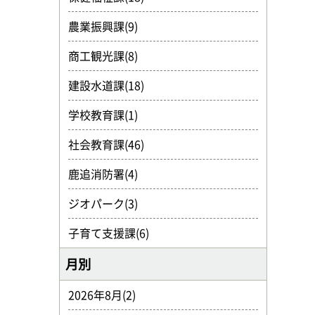
農業振興課(9)
商工観光課(8)
建設水道課(18)
学校教育課(1)
社会教育課(46)
鹿追消防署(4)
ジオパーク(3)
子育て支援課(6)
月別
2026年8月(2)