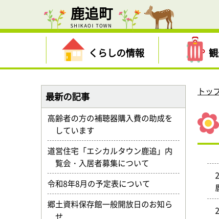
鹿追町
SHIKAOI TOWN
くらしの情報
観
トッ
最新の記事
高齢者の方の補聴器購入費の助成を
しています
道営住宅「エシカルタウン鹿追」内
覧会・入居者募集について
令和8年8月の予定表について
郷土資料保存館一般開放日のお知ら
せ