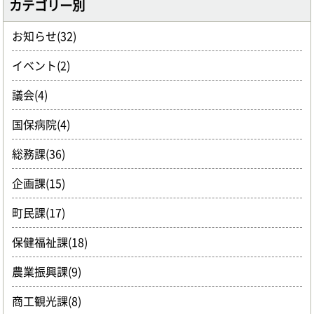
カテゴリー別
お知らせ(32)
イベント(2)
議会(4)
国保病院(4)
総務課(36)
企画課(15)
町民課(17)
保健福祉課(18)
農業振興課(9)
商工観光課(8)