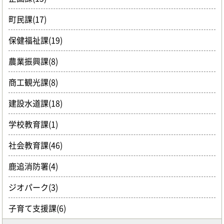
町民課(17)
保健福祉課(19)
農業振興課(8)
商工観光課(8)
建設水道課(18)
学校教育課(1)
社会教育課(46)
鹿追消防署(4)
ジオパーク(3)
子育て支援課(6)