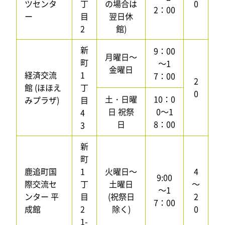
ツセンタ
丁
の場合は
0
2：00
ー
目
翌日休
2
館)
新
9：00
月曜日～
町
～1
金曜日
経済交流
1
7：00
2
館 (ほほえ
丁
0
土・日曜
10：0
みプラザ)
目
日 祝祭
0～1
4
日
8：00
3
新
町
鹿追町国
1
火曜日～
4
9:00
際交流セ
丁
土曜日
～
～1
ンター 平
目
(祝祭日
2
7：00
成館
2
除く)
0
1-