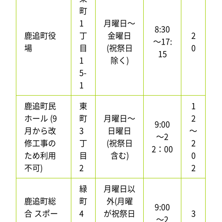
町
1
月曜日～
8:30
鹿追町役
丁
金曜日
2
～17:
場
目
(祝祭日
0
15
1
除く)
5-
1
鹿追町民
東
1
ホール (9
町
月曜日～
2
9:00
月から改
3
日曜日
～
～2
修工事の
丁
(祝祭日
2
2：00
ため利用
目
含む)
0
不可)
2
2
緑
月曜日以
鹿追町総
町
外(月曜
9:00
合 スポー
4
が祝祭日
3
～2