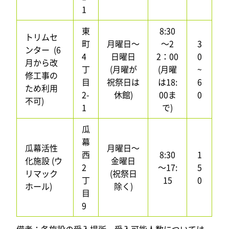
1
東
8:30
トリムセ
町
月曜日～
～2
3
ンター (6
4
日曜日
2：00
0
月から改
丁
(月曜が
(月曜
~
修工事の
目
祝祭日は
は18:
6
ため利用
2-
休館)
00ま
0
不可)
1
で)
瓜
幕
瓜幕活性
月曜日～
西
8:30
1
化施設 (ウ
金曜日
2
～17:
5
リマック
(祝祭日
丁
15
0
ホール)
除く)
目
9