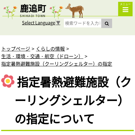
鹿追町
メニュー
SHIKAOI TOWN
Select Language
▼
トップページ
くらしの情報
生活・環境・交通・航空（ドローン）
指定暑熱避難施設（クーリングシェルター）の指定
指定暑熱避難施設（ク
ーリングシェルター）
の指定について