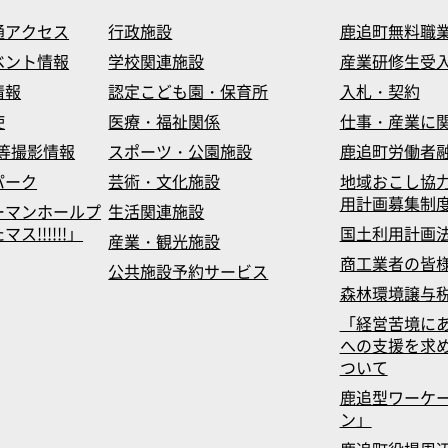
通アクセス
行政施設
鹿追町無料職
ベント情報
学校関連施設
産業研修生受
情報
認定こども園・保育所
入札・契約
使
医療・福祉関係
仕事・産業に
等撮影情報
スポーツ・公園施設
鹿追町労働者
パーク
芸術・文化施設
地域おこし協
用計画募集制
ーマンホールプ
生活関連施設
!!!!!!」
国土利用計画
産業・観光施設
商工業者の皆
公共施設予約サービス
森林環境譲与
「経営苦境に
への支援を求
ついて
鹿追型ワーケ
ン」