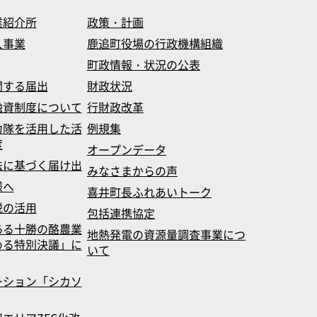
業紹介所
政策・計画
入事業
鹿追町役場の行政機構組織
町政情報・状況の公表
関する届出
財政状況
融資制度について
行財政改革
力隊を活用した活
例規集
度
オープンデータ
法に基づく届け出
みなさまからの声
様へ
喜井町長ふれあいトーク
税の活用
包括連携協定
ある十勝の酪農業
地熱発電の資源量調査事業につ
める特別決議」に
いて
ーション「シカソ