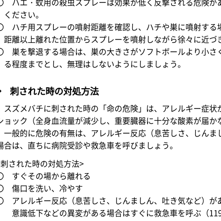
〇 ハエ・蚊用の殺虫スプレーは効果が低く反撃される危険が
ください。
〇 ハチ用スプレーの噴射距離を確認し、ハチや巣に噴射する
距離以上離れた位置からスプレーを噴射しながら徐々に近づ
〇 巣を撃退する場合は、巣の大きさがソフトボールより小さく
る程度までとし、無理はしないようにしましょう。
◆ 刺された時の対処方法
スズメバチに刺された時の「命の危険」は、アレルギー症状
ショック（全身血流量が減少し、重要臓器に十分な酸素が届か
一般的に危険の有無は、アレルギー反応（息苦しさ、じんま
場合は、直ちに病院受診や救急車を呼びましょう。
<刺された時の対処方法>
〇 すぐその場から離れる
〇 傷口を洗い、冷やす
〇 アレルギー反応（息苦しさ、じんましん、吐き気など）が
意識低下などの異変がある場合はすぐに救急車を呼ぶ（11