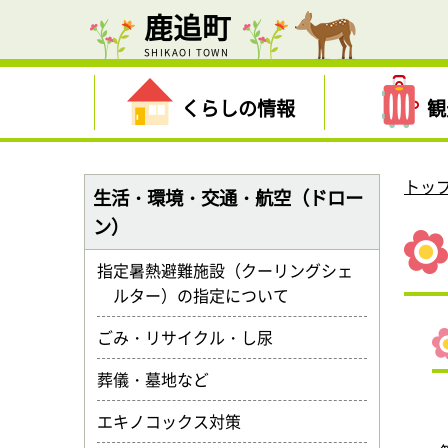
鹿追町
SHIKAOI TOWN
くらしの情報
観
トッ
生活・環境・交通・航空（ドロー
ン）
指定暑熱避難施設（クーリングシェ
ルター）の指定について
ごみ・リサイクル・し尿
葬儀・墓地など
エキノコックス対策