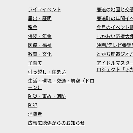
ライフイベント
鹿追の地図と交
届出・証明
鹿追町の年間イ
税金
今月のイベント
保険・年金
しかおい応援大
医療・福祉
映画/テレビ番組
教育・文化
とかち鹿追ジオ
子育て
アイドルマスタ
ロジェクト「ふたマス
引っ越し・住まい
生活・環境・交通・航空（ドロ
ーン）
防災・事故・消防
防犯
消費者
広報広聴係からのお知らせ