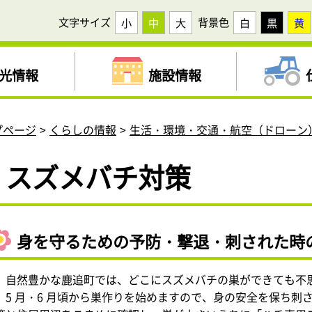
文字サイズ
背景色
小
中
大
白
黒
黄
光情報
施設情報
プページ
くらしの情報
生活・環境・交通・航空（ドローン
スズメバチ対策
身を守るための予防・撃退・刺された時
自然豊かな鹿追町では、どこにスズメバチの巣ができても不
5 月・6 月頃から巣作りを始めますので、身の安全を保ち刺