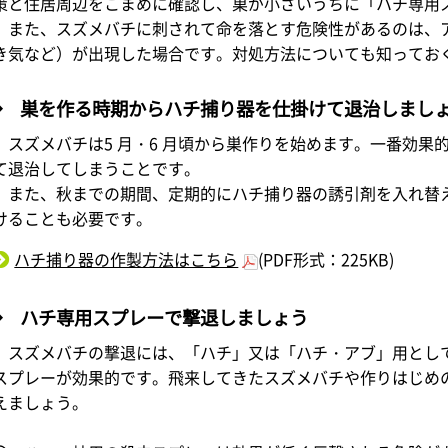
策と住居周辺をこまめに確認し、巣が小さいうちに「ハチ専用
また、スズメバチに刺されて命を落とす危険性があるのは、
き気など）が出現した場合です。対処方法についても知ってお
◆ 巣を作る時期からハチ捕り器を仕掛けて退治しまし
スズメバチは5 月・6 月頃から巣作りを始めます。一番効果
て退治してしまうことです。
また、秋までの期間、定期的にハチ捕り器の誘引剤を入れ替
けることも必要です。
ハチ捕り器の作製方法はこちら
(PDF形式：225KB)
◆ ハチ専用スプレーで撃退しましょう
スズメバチの撃退には、「ハチ」又は「ハチ・アブ」用とし
スプレーが効果的です。飛来してきたスズメバチや作りはじめ
えましょう。