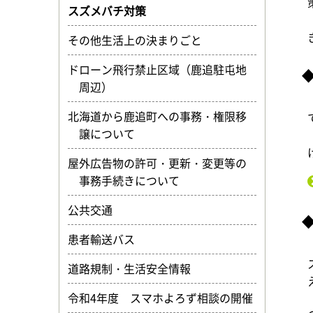
スズメバチ対策
その他生活上の決まりごと
ドローン飛行禁止区域（鹿追駐屯地
周辺）
北海道から鹿追町への事務・権限移
譲について
屋外広告物の許可・更新・変更等の
事務手続きについて
公共交通
患者輸送バス
道路規制・生活安全情報
令和4年度 スマホよろず相談の開催