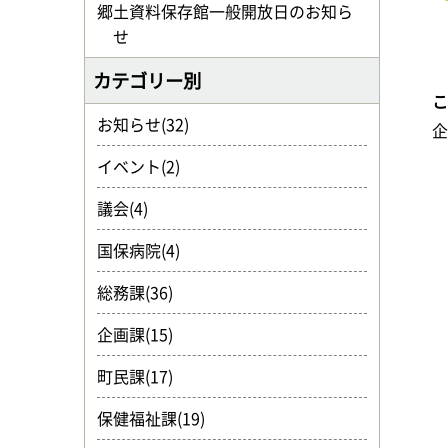
郷土資料保存館一般開放日のお知ら
せ
カテゴリー別
お知らせ(32)
イベント(2)
議会(4)
国保病院(4)
総務課(36)
企画課(15)
町民課(17)
保健福祉課(19)