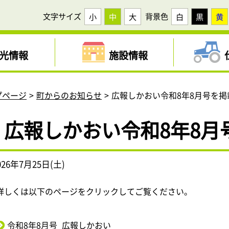
文字サイズ
背景色
小
中
大
白
黒
黄
光情報
施設情報
プページ
町からのお知らせ
広報しかおい令和8年8月号を掲
広報しかおい令和8年8月
026年7月25日(土)
詳しくは以下のページをクリックしてご覧ください。
令和8年8月号_広報しかおい