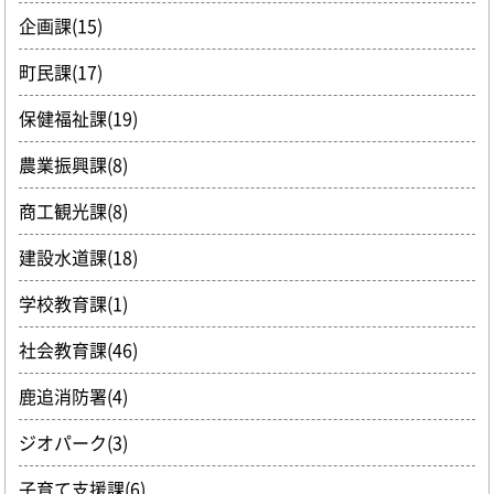
企画課(15)
町民課(17)
保健福祉課(19)
農業振興課(8)
商工観光課(8)
建設水道課(18)
学校教育課(1)
社会教育課(46)
鹿追消防署(4)
ジオパーク(3)
子育て支援課(6)