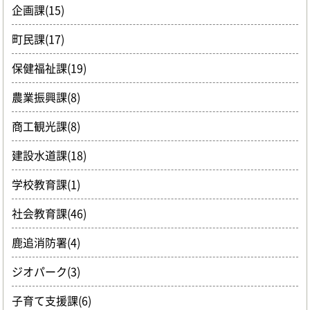
企画課(15)
町民課(17)
保健福祉課(19)
農業振興課(8)
商工観光課(8)
建設水道課(18)
学校教育課(1)
社会教育課(46)
鹿追消防署(4)
ジオパーク(3)
子育て支援課(6)