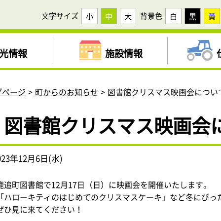
文字サイズ
背景色
小
中
大
白
黒
黄
光情報
施設情報
プページ
町からのお知らせ
図書館クリスマス映画会につい
図書館クリスマス映画会
023年12月6日(水)
鹿追町図書館で12月17日（日）に映画会を開催いたします。
「ハローキティのはじめてのクリスマスケーキ」など冬にぴっ
ぜひ見に来てください！