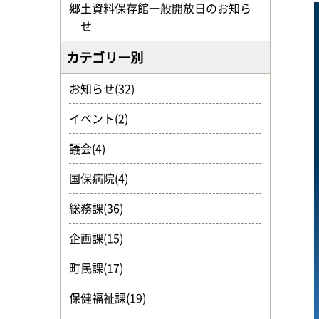
郷土資料保存館一般開放日のお知ら
せ
カテゴリー別
お知らせ(32)
イベント(2)
議会(4)
国保病院(4)
総務課(36)
企画課(15)
町民課(17)
保健福祉課(19)