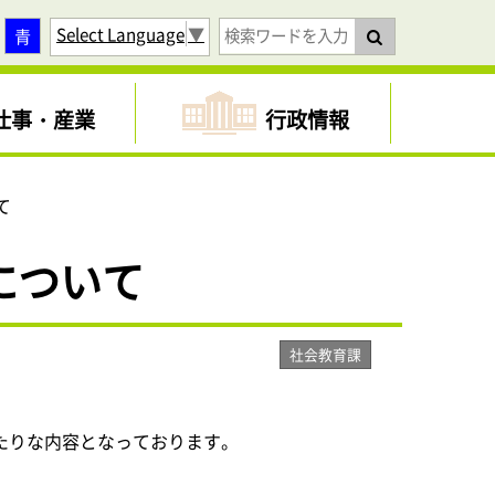
Select Language
▼
青
仕事・産業
行政情報
て
について
社会教育課
たりな内容となっております。