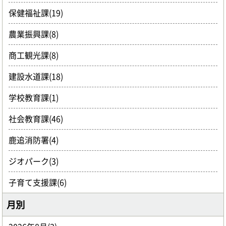
保健福祉課(19)
農業振興課(8)
商工観光課(8)
建設水道課(18)
学校教育課(1)
社会教育課(46)
鹿追消防署(4)
ジオパーク(3)
子育て支援課(6)
月別