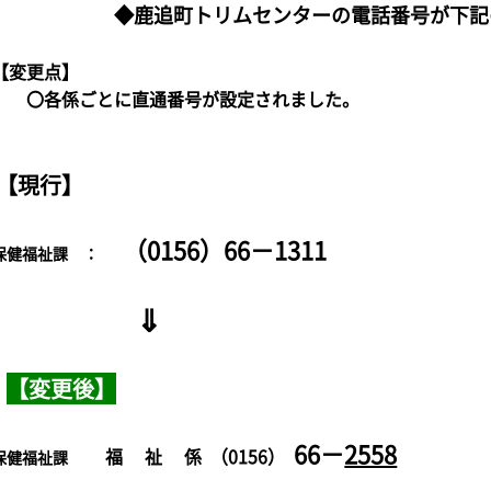
◆鹿追町トリムセンターの電話番号が下記
【変更点】
〇各係ごとに直通番号が設定されました。
【現行】
（0156）66－1311
保健福祉課 ：
⇓
【変更後】
66－
2558
福 祉 係 （0156）
保健福祉課