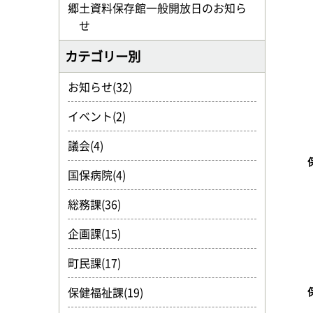
郷土資料保存館一般開放日のお知ら
せ
カテゴリー別
お知らせ(32)
イベント(2)
議会(4)
国保病院(4)
総務課(36)
企画課(15)
町民課(17)
保健福祉課(19)