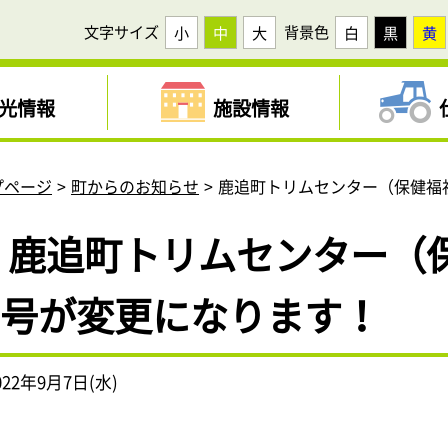
文字サイズ
背景色
小
中
大
白
黒
黄
光情報
施設情報
プページ
町からのお知らせ
鹿追町トリムセンター（保健福
鹿追町トリムセンター（
号が変更になります！
022年9月7日(水)