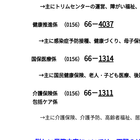
→主にトリムセンターの運営、障がい福祉、生活保
66－
4037
健康推進係 （0156）
→主に感染症予防接種、健康づくり、母子保健、栄
66－
1314
国保医療係 （0156）
→主に国民健康保険、老人・子ども医療、後期高
66－
1311
介護保険係 （0156）
包括ケア係
→主に介護保険、介護予防、高齢者福祉、