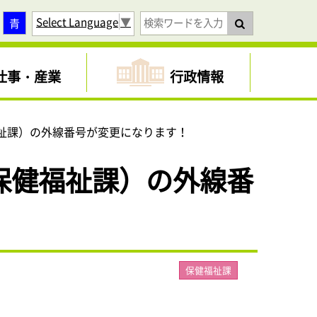
Select Language
▼
青
仕事・産業
行政情報
祉課）の外線番号が変更になります！
保健福祉課）の外線番
保健福祉課