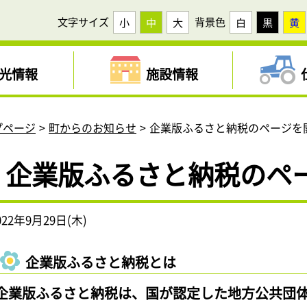
文字サイズ
背景色
小
中
大
白
黒
黄
光情報
施設情報
プページ
町からのお知らせ
企業版ふるさと納税のページを
企業版ふるさと納税のペ
022年9月29日(木)
企業版ふるさと納税とは
企業版ふるさと納税は、国が認定した地方公共団