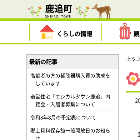
鹿追町
SHIKAOI TOWN
くらしの情報
観
トッ
最新の記事
高齢者の方の補聴器購入費の助成を
しています
道営住宅「エシカルタウン鹿追」内
2
覧会・入居者募集について
令和8年8月の予定表について
郷土資料保存館一般開放日のお知ら
せ