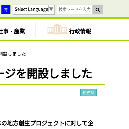
Select Language
▼
青
仕事・産業
行政情報
開設しました
ージを開設しました
総務課
体の地方創生プロジェクトに対して企