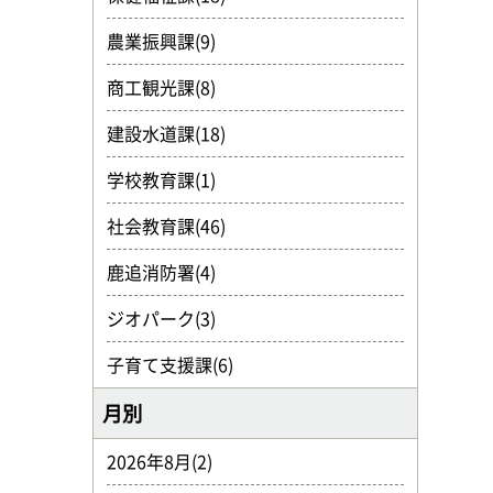
農業振興課(9)
商工観光課(8)
建設水道課(18)
学校教育課(1)
社会教育課(46)
鹿追消防署(4)
ジオパーク(3)
子育て支援課(6)
月別
2026年8月(2)