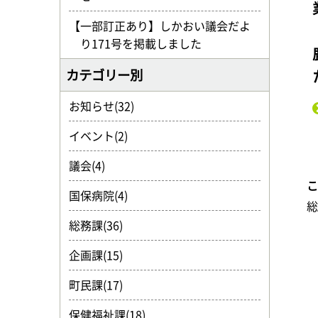
【一部訂正あり】しかおい議会だよ
り171号を掲載しました
カテゴリー別
お知らせ(32)
イベント(2)
議会(4)
国保病院(4)
総務課(36)
企画課(15)
町民課(17)
保健福祉課(18)