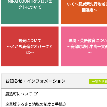
MIRAI COUNTRYプロジェ
いて～脱炭素先行地域 
クトについて
回選定～
観光について
環境・英語教育につい
～とかち鹿追ジオパークと
～鹿追町幼小中高一貫
は～
～
お知らせ・インフォメーション
一覧を見
鹿追町について
企業版ふるさと納税の制度と手続き