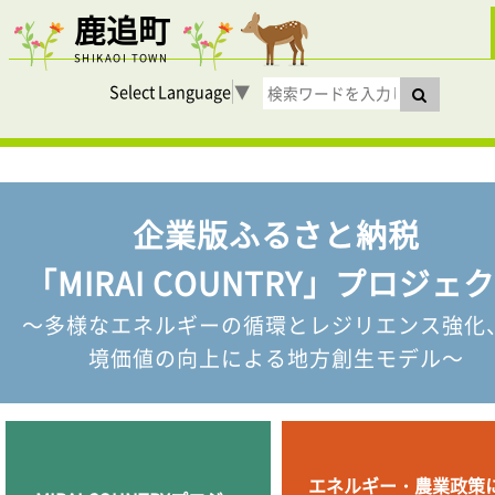
鹿追町
SHIKAOI TOWN
Select Language
▼
企業版ふるさと納税
「MIRAI COUNTRY」プロジェ
～多様なエネルギーの循環とレジリエンス強化
境価値の向上による地方創生モデル～
エネルギー・農業政策