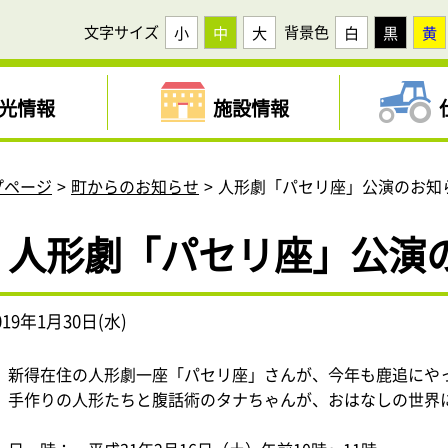
文字サイズ
背景色
小
中
大
白
黒
黄
光情報
施設情報
プページ
町からのお知らせ
人形劇「パセリ座」公演のお知
人形劇「パセリ座」公演
019年1月30日(水)
新得在住の人形劇一座「パセリ座」さんが、今年も鹿追にや
手作りの人形たちと腹話術のタナちゃんが、おはなしの世界