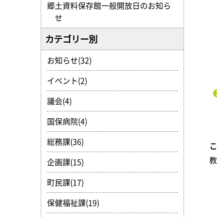
郷土資料保存館一般開放日のお知ら
せ
カテゴリー別
お知らせ(32)
イベント(2)
議会(4)
国保病院(4)
総務課(36)
企画課(15)
町民課(17)
保健福祉課(19)