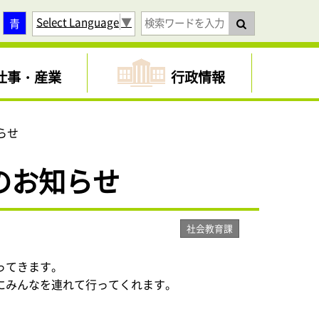
Select Language
▼
青
仕事・産業
行政情報
らせ
のお知らせ
社会教育課
ってきます。
にみんなを連れて行ってくれます。