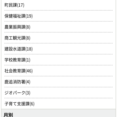
町民課(17)
保健福祉課(19)
農業振興課(8)
商工観光課(8)
建設水道課(18)
学校教育課(1)
社会教育課(46)
鹿追消防署(4)
ジオパーク(3)
子育て支援課(6)
月別