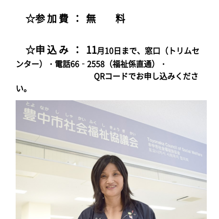
☆参 加 費 ： 無 料
☆申 込 み ： 11
月10日まで、窓口（トリムセ
ンター）・電話66‐2558（福祉係直通）・
QRコードでお申し込みくださ
い。