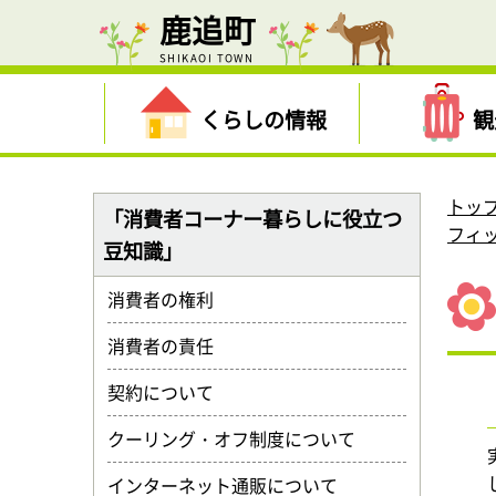
鹿追町
SHIKAOI TOWN
くらしの情報
観
トッ
「消費者コーナー暮らしに役立つ
フィ
豆知識」
消費者の権利
消費者の責任
契約について
クーリング・オフ制度について
インターネット通販について