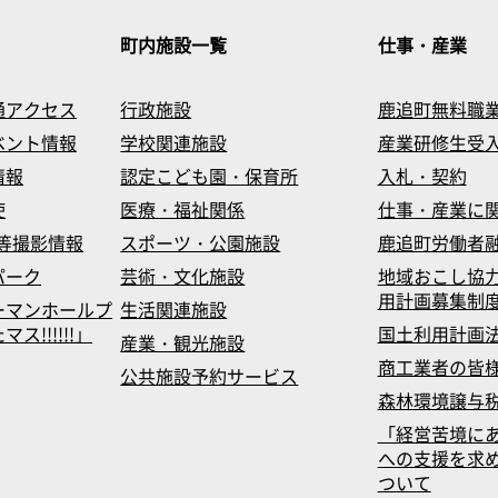
町内施設一覧
仕事・産業
通アクセス
行政施設
鹿追町無料職
ベント情報
学校関連施設
産業研修生受
情報
認定こども園・保育所
入札・契約
使
医療・福祉関係
仕事・産業に
等撮影情報
スポーツ・公園施設
鹿追町労働者
パーク
芸術・文化施設
地域おこし協
用計画募集制
ーマンホールプ
生活関連施設
!!!!!!」
国土利用計画
産業・観光施設
商工業者の皆
公共施設予約サービス
森林環境譲与
「経営苦境に
への支援を求
ついて