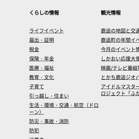
くらしの情報
観光情報
ライフイベント
鹿追の地図と交
届出・証明
鹿追町の年間イ
税金
今月のイベント
保険・年金
しかおい応援大
医療・福祉
映画/テレビ番組
教育・文化
とかち鹿追ジオ
子育て
アイドルマスタ
ロジェクト「ふたマス
引っ越し・住まい
生活・環境・交通・航空（ドロ
ーン）
防災・事故・消防
防犯