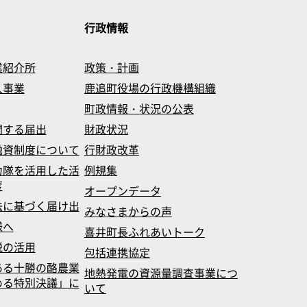
行政情報
業紹介所
政策・計画
入事業
鹿追町役場の行政機構組織
町政情報・状況の公表
関する届出
財政状況
融資制度について
行財政改革
力隊を活用した活
例規集
度
オープンデータ
法に基づく届け出
みなさまからの声
様へ
喜井町長ふれあいトーク
税の活用
包括連携協定
ある十勝の酪農業
地熱発電の資源量調査事業につ
める特別決議」に
いて