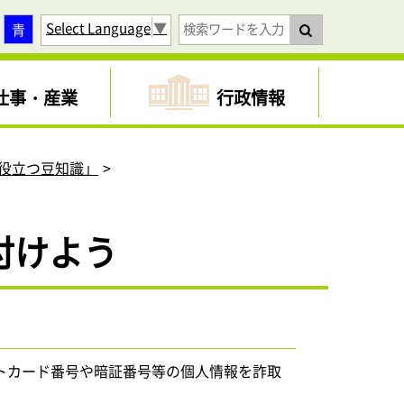
Select Language
▼
青
仕事・産業
行政情報
役立つ豆知識」
付けよう
トカード番号や暗証番号等の個人情報を詐取