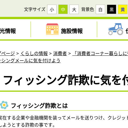
文字サイズ
背景色
小
中
大
白
黒
黄
光情報
施設情報
プページ
くらしの情報
消費者
「消費者コーナー暮らしに
ッシングメールに気を付けよう
フィッシング詐欺に気を
フィッシング詐欺とは
実在する企業や金融機関を装ってメールを送りつけ、クレジッ
しようとする詐欺の事です。