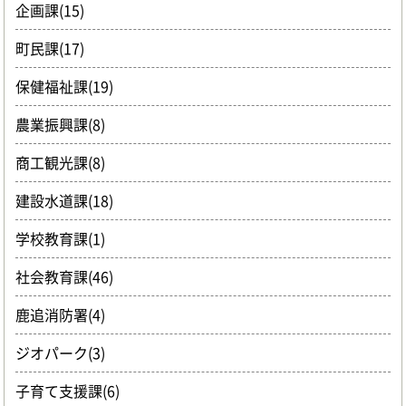
企画課(15)
町民課(17)
保健福祉課(19)
農業振興課(8)
商工観光課(8)
建設水道課(18)
学校教育課(1)
社会教育課(46)
鹿追消防署(4)
ジオパーク(3)
子育て支援課(6)