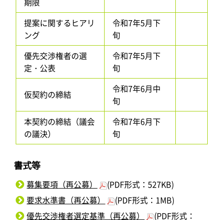
期限
提案に関するヒアリ
令和7年5月下
ング
旬
優先交渉権者の選
令和7年5月下
定・公表
旬
令和7年6月中
仮契約の締結
旬
本契約の締結（議会
令和7年6月下
の議決）
旬
書式等
募集要項（再公募）
(PDF形式：527KB)
要求水準書（再公募）
(PDF形式：1MB)
優先交渉権者選定基準（再公募）
(PDF形式：