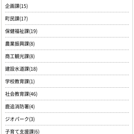
企画課(15)
町民課(17)
保健福祉課(19)
農業振興課(8)
商工観光課(8)
建設水道課(18)
学校教育課(1)
社会教育課(46)
鹿追消防署(4)
ジオパーク(3)
子育て支援課(6)