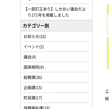
【一部訂正あり】しかおい議会だよ
り171号を掲載しました
カテゴリー別
お知らせ(32)
イベント(2)
議会(4)
国保病院(4)
総務課(36)
企画課(15)
町民課(17)
保健福祉課(18)