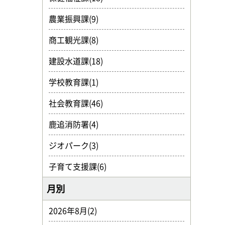
農業振興課(9)
商工観光課(8)
建設水道課(18)
学校教育課(1)
社会教育課(46)
鹿追消防署(4)
ジオパーク(3)
子育て支援課(6)
月別
2026年8月(2)