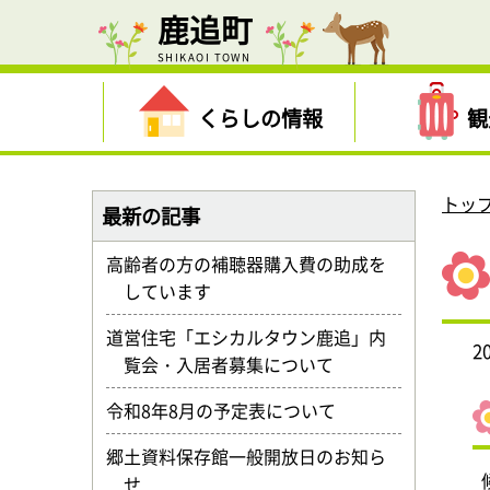
鹿追町
SHIKAOI TOWN
くらしの情報
観
トッ
最新の記事
高齢者の方の補聴器購入費の助成を
しています
道営住宅「エシカルタウン鹿追」内
2
覧会・入居者募集について
令和8年8月の予定表について
郷土資料保存館一般開放日のお知ら
せ