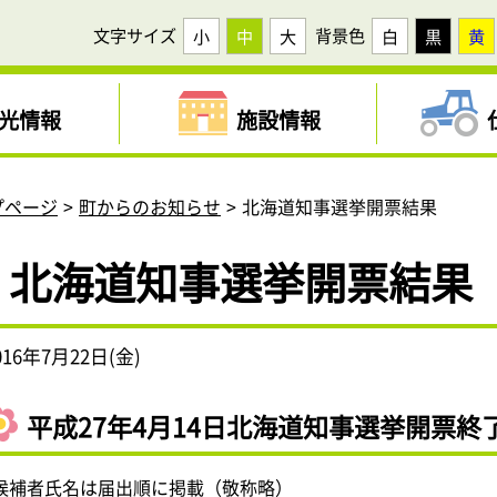
文字サイズ
背景色
小
中
大
白
黒
黄
光情報
施設情報
プページ
町からのお知らせ
北海道知事選挙開票結果
北海道知事選挙開票結果
016年7月22日(金)
平成27年4月14日北海道知事選挙開票終了
候補者氏名は届出順に掲載（敬称略）