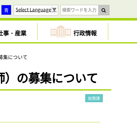
Select Language
▼
青
仕事・産業
行政情報
募集について
師）の募集について
総務課