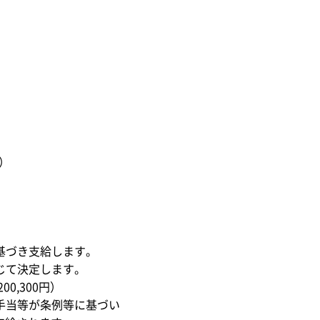
）
）
基づき支給します。
じて決定します。
0,300円）
当等が条例等に基づい