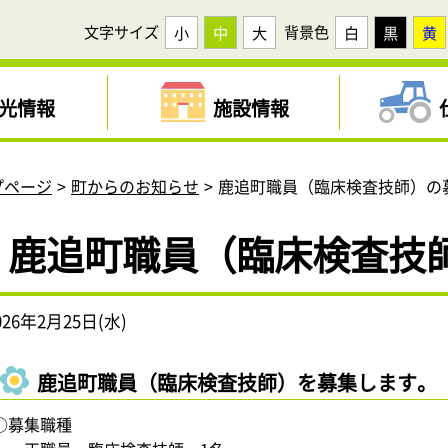
文字サイズ
背景色
小
中
大
白
黒
黄
光情報
施設情報
プページ
町からのお知らせ
鹿追町職員（臨床検査技師）の
鹿追町職員（臨床検査技
026年2月25日(水)
鹿追町職員（臨床検査技師）を募集します。
○募集職種