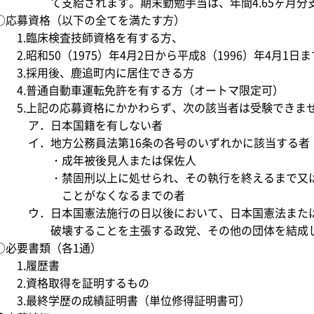
て支給されます。期末勤勉手当は、年間4.65ヶ月分支
○応募資格（以下の全てを満たす方）
1.臨床検査技師資格を有する方、
2.昭和50（1975）年4月2日から平成8（1996）年4月1日
3.採用後、鹿追町内に居住できる方
4.普通自動車運転免許を有する方（オートマ限定可）
5.上記の応募資格にかかわらず、次の該当者は受験できま
ア．日本国籍を有しない者
イ．地方公務員法第16条の各号のいずれかに該当する者
・成年被後見人または保佐人
・禁固刑以上に処せられ、その執行を終えるまで又は
ことがなくなるまでの者
ウ．日本国憲法施行の日以後において、日本国憲法または
破壊することを主張する政党、その他の団体を結成し、
○必要書類（各1通）
1.履歴書
2.資格取得を証明するもの
3.最終学歴の成績証明書（単位修得証明書可）