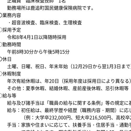
正職員 臨床検査技師 1名
勤務場所は鹿追町国民健康保険病院です。
〇業務内容
・超音波検査、臨床検査、生理検査
○採用予定
令和8年4月1日以降随時採用
○勤務時間
午前8時30分から午後5時15分
〇休日
土曜、日曜、祝日、年末年始（12月29日から翌1月3日まで
○休暇制度
年次有給休暇は、年20日（採用年度は採用日により異なる
その他：夏季休暇、結婚休暇、産前産後休暇、忌引休暇等
○給与等
給与及び諸手当は「職員の給与に関する条例」等の規定に
給与：初任給は、最終学歴や経歴（職務内容・期間）に応
（例：大学卒232,000円、短大卒216,500円、高校卒20
手当：家族や住まいに応じて、扶養手当・住居手当・通勤手