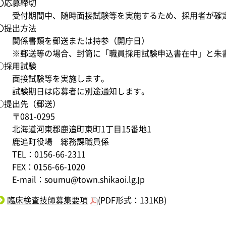
〇応募締切
受付期間中、随時面接試験等を実施するため、採用者が確定
〇提出方法
関係書類を郵送または持参（開庁日）
※郵送等の場合、封筒に「職員採用試験申込書在中」と朱
○採用試験
面接試験等を実施します。
試験期日は応募者に別途通知します。
○提出先（郵送）
〒081-0295
北海道河東郡鹿追町東町1丁目15番地1
鹿追町役場 総務課職員係
TEL：0156-66-2311
FEX：0156-66-1020
E-mail：soumu@town.shikaoi.lg.jp
臨床検査技師募集要項
(PDF形式：131KB)