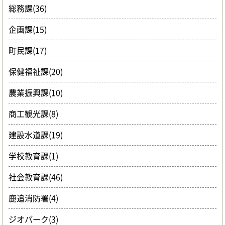
総務課(36)
企画課(15)
町民課(17)
保健福祉課(20)
農業振興課(10)
商工観光課(8)
建設水道課(19)
学校教育課(1)
社会教育課(46)
鹿追消防署(4)
ジオパーク(3)