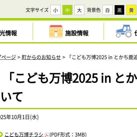
文字サイズ
背景色
小
中
大
白
黒
黄
光情報
施設情報
プページ
町からのお知らせ
「こども万博2025 in とかち
「こども万博2025 in 
いて
025年10月1日(水)
こども万博チラシ
(PDF形式：3MB)