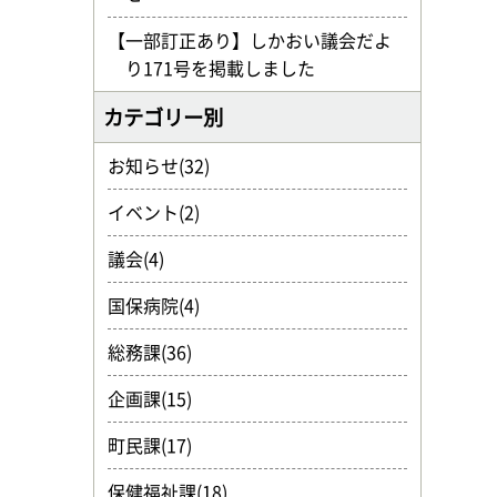
【一部訂正あり】しかおい議会だよ
り171号を掲載しました
カテゴリー別
お知らせ(32)
イベント(2)
議会(4)
国保病院(4)
総務課(36)
企画課(15)
町民課(17)
保健福祉課(18)