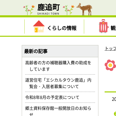
鹿追町
SHIKAOI TOWN
くらしの情報
観
トッ
最新の記事
高齢者の方の補聴器購入費の助成を
しています
道営住宅「エシカルタウン鹿追」内
覧会・入居者募集について
令和8年8月の予定表について
2
郷土資料保存館一般開放日のお知ら
せ