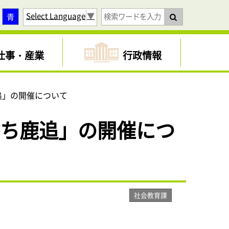
Select Language
▼
青
仕事・産業
行政情報
鹿追」の開催について
とかち鹿追」の開催につ
社会教育課