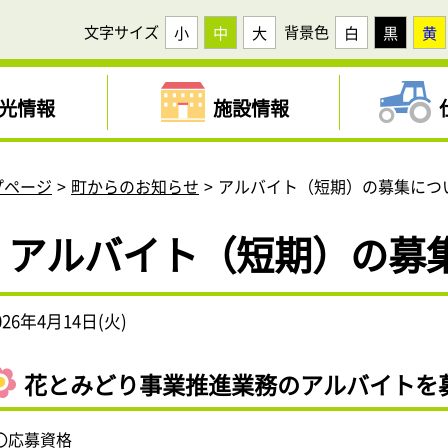
文字サイズ
背景色
小
中
大
白
黒
黄
光情報
施設情報
プページ
町からのお知らせ
アルバイト（短期）の募集につ
アルバイト（短期）の募
026年4月14日(火)
花とみどり事業推進業務のアルバイトを
〇応募資格