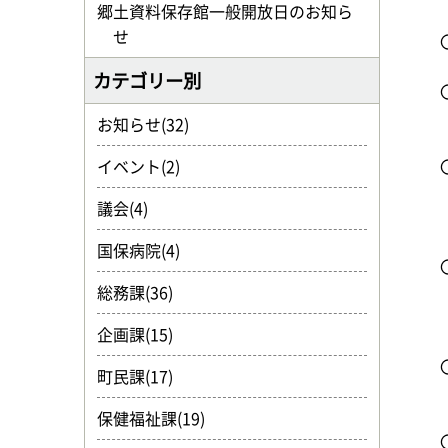
郷土資料保存館一般開放日のお知ら
せ
カテゴリー別
お知らせ(32)
イベント(2)
議会(4)
国保病院(4)
総務課(36)
企画課(15)
町民課(17)
保健福祉課(19)