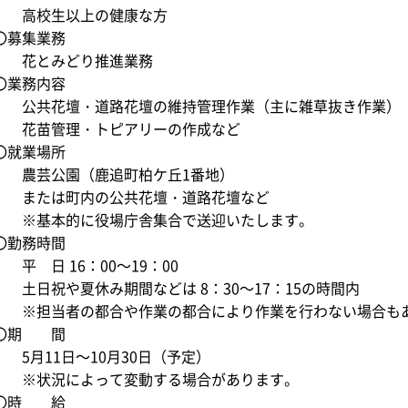
高校生以上の健康な方
〇募集業務
花とみどり推進業務
〇業務内容
公共花壇・道路花壇の維持管理作業（主に雑草抜き作業）
花苗管理・トピアリーの作成など
〇就業場所
農芸公園（鹿追町柏ケ丘1番地）
または町内の公共花壇・道路花壇など
※基本的に役場庁舎集合で送迎いたします。
〇勤務時間
平 日 16：00～19：00
土日祝や夏休み期間などは 8：30～17：15の時間内
※担当者の都合や作業の都合により作業を行わない場合も
〇期 間
5月11日～10月30日（予定）
※状況によって変動する場合があります。
〇時 給