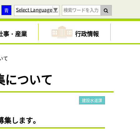
Select Language
▼
青
仕事・産業
行政情報
いて
集について
建設水道課
募集します。