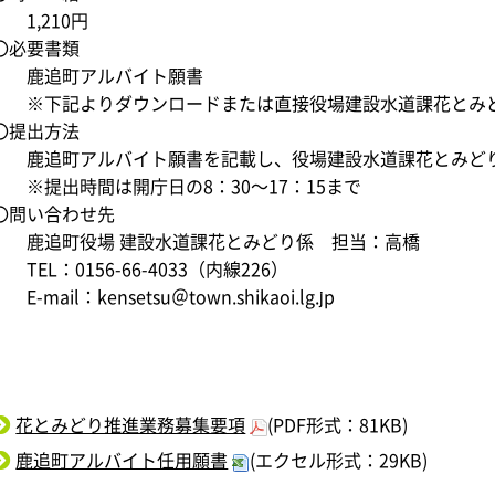
1,210円
〇必要書類
鹿追町アルバイト願書
※下記よりダウンロードまたは直接役場建設水道課花とみど
〇提出方法
鹿追町アルバイト願書を記載し、役場建設水道課花とみどり
※提出時間は開庁日の8：30～17：15まで
〇問い合わせ先
鹿追町役場 建設水道課花とみどり係 担当：高橋
TEL：0156-66-4033（内線226）
E-mail：kensetsu＠town.shikaoi.lg.jp
花とみどり推進業務募集要項
(PDF形式：81KB)
鹿追町アルバイト任用願書
(エクセル形式：29KB)