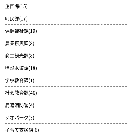
企画課(15)
町民課(17)
保健福祉課(19)
農業振興課(8)
商工観光課(8)
建設水道課(18)
学校教育課(1)
社会教育課(46)
鹿追消防署(4)
ジオパーク(3)
子育て支援課(6)