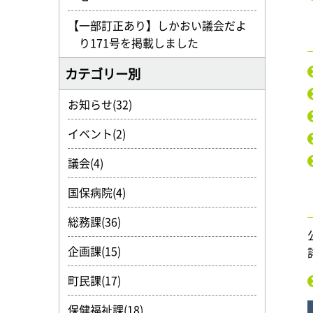
【一部訂正あり】しかおい議会だよ
り171号を掲載しました
カテゴリー別
お知らせ(32)
イベント(2)
議会(4)
国保病院(4)
総務課(36)
企画課(15)
町民課(17)
保健福祉課(18)