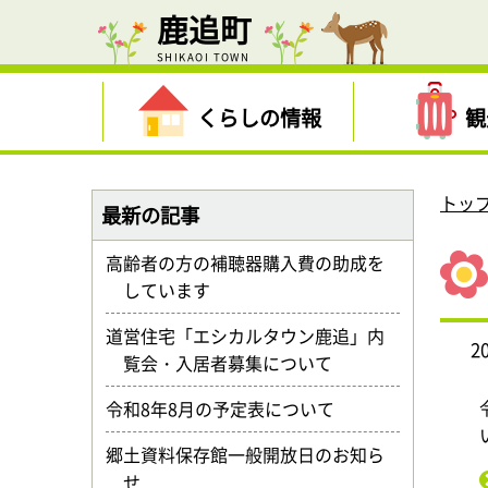
鹿追町
SHIKAOI TOWN
くらしの情報
観
トッ
最新の記事
高齢者の方の補聴器購入費の助成を
しています
道営住宅「エシカルタウン鹿追」内
2
覧会・入居者募集について
令和8年8月の予定表について
郷土資料保存館一般開放日のお知ら
せ