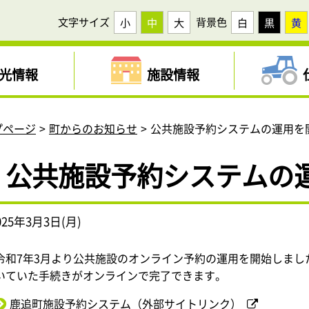
文字サイズ
背景色
小
中
大
白
黒
黄
光情報
施設情報
プページ
町からのお知らせ
公共施設予約システムの運用を
公共施設予約システムの
025年3月3日(月)
令和7年3月より公共施設のオンライン予約の運用を開始しま
いていた手続きがオンラインで完了できます。
鹿追町施設予約システム（外部サイトリンク）