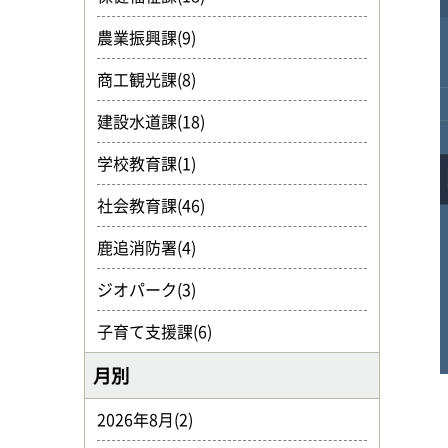
農業振興課(9)
商工観光課(8)
建設水道課(18)
学校教育課(1)
社会教育課(46)
鹿追消防署(4)
ジオパーク(3)
子育て支援課(6)
月別
2026年8月(2)