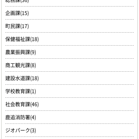
企画課(15)
町民課(17)
保健福祉課(18)
農業振興課(9)
商工観光課(8)
建設水道課(18)
学校教育課(1)
社会教育課(46)
鹿追消防署(4)
ジオパーク(3)