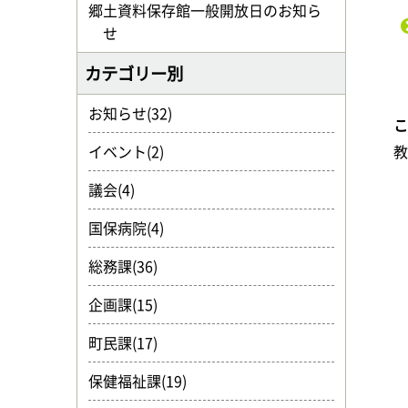
郷土資料保存館一般開放日のお知ら
せ
カテゴリー別
お知らせ(32)
イベント(2)
議会(4)
国保病院(4)
総務課(36)
企画課(15)
町民課(17)
保健福祉課(19)