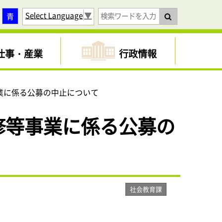
Select Language
▼
青
仕事・産業
行政情報
業に係る公募の中止について
修等事業に係る公募の
社会教育課