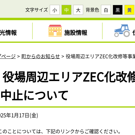
文字サイズ
背景色
小
中
大
白
黒
黄
光情報
施設情報
プページ
町からのお知らせ
役場周辺エリアZEC化改修等事
役場周辺エリアZEC化改
中止について
025年1月17日(金)
このことについては、下記のリンクからご確認ください。