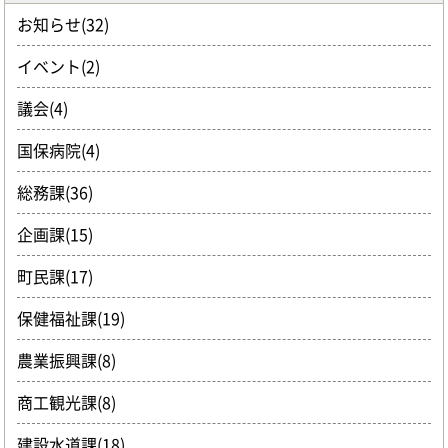
お知らせ(32)
イベント(2)
議会(4)
国保病院(4)
総務課(36)
企画課(15)
町民課(17)
保健福祉課(19)
農業振興課(8)
商工観光課(8)
建設水道課(18)