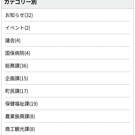
カテゴリー別
お知らせ(32)
イベント(2)
議会(4)
国保病院(4)
総務課(36)
企画課(15)
町民課(17)
保健福祉課(19)
農業振興課(8)
商工観光課(8)